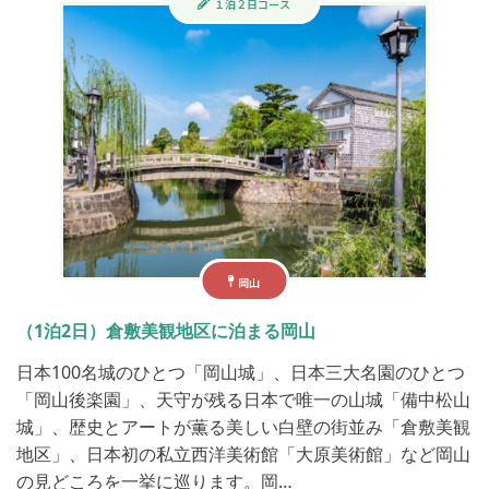
１泊２日コース
岡山
（1泊2日）倉敷美観地区に泊まる岡山
日本100名城のひとつ「岡山城」、日本三大名園のひとつ
「岡山後楽園」、天守が残る日本で唯一の山城「備中松山
城」、歴史とアートが薫る美しい白壁の街並み「倉敷美観
地区」、日本初の私立西洋美術館「大原美術館」など岡山
の見どころを一挙に巡ります。​ ​ 岡…