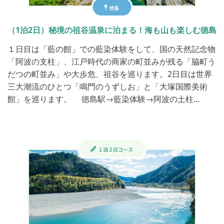
徳島
（1泊2日）秘境の祖谷温泉に泊まる！海も山も楽しむ徳島
１日目は「藍の館」での藍染体験をして、国の天然記念物
「阿波の支柱」、江戸時代の商家の町並みが残る「脇町う
だつの町並み」や大歩危、祖谷を巡ります。2日目は世界
三大潮流のひとつ「鳴門のうずしお」と「大塚国際美術
館」を巡ります。 徳島駅→藍染体験→阿波の土柱…
１泊２日コース