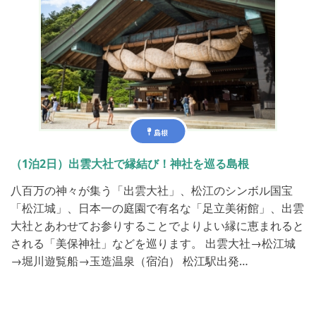
島根
（1泊2日）出雲大社で縁結び！神社を巡る島根
八百万の神々が集う「出雲大社」、松江のシンボル国宝
「松江城」、日本一の庭園で有名な「足立美術館」、出雲
大社とあわせてお参りすることでよりよい縁に恵まれると
される「美保神社」などを巡ります。 出雲大社→松江城
→堀川遊覧船→玉造温泉（宿泊） 松江駅出発…