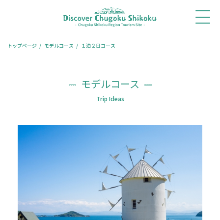
ホ
新着
体験・
モデル
旅コ
レストラ
宿泊
ー
情報
ツアー
コース
ラム
ン予約
予約
ム
トップページ
モデルコース
１泊２日コース
モデルコース
Trip Ideas