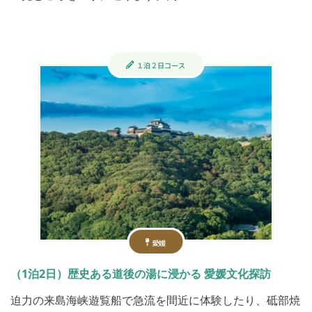
１泊２日コース
愛媛
（1泊2日）歴史ある道後の湯に浸かる 愛媛文化探訪
迫力の来島海峡遊覧船で急流を間近に体験したり、砥部焼