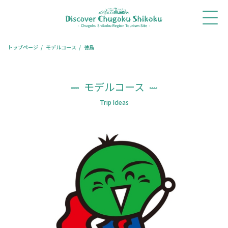
ホ
新着
体験・
モデル
旅コ
レストラ
宿泊
ー
情報
ツアー
コース
ラム
ン予約
予約
ム
トップページ
モデルコース
徳島
モデルコース
Trip Ideas