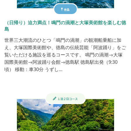
徳島
（日帰り）迫力満点！鳴門の渦潮と大塚美術館を楽しむ徳
島
世界三大潮流のひとつ「鳴門の渦潮」の観潮船乗船に加
え、大塚国際美術館や、徳島の伝統芸能「阿波踊り」をご
覧いただける施設を巡るコースです。 鳴門の渦潮→大塚
国際美術館→阿波踊り会館→徳島駅 徳島駅出発（9:30
頃） 移動：車30分 うずし…
１泊２日コース