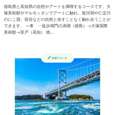
徳島県と高知県の自然やアートを満喫するコースです。大
塚美術館やマルモッタンでアートに触れ、龍河洞や仁淀川
のにこ淵、祖谷などの自然と余すことなく触れ合うことが
できます。 ＝車 ･･徒歩​​​ 鳴門の渦潮（徳島）→大塚国際
美術館→室戸（高知） 徳…
日帰りコース