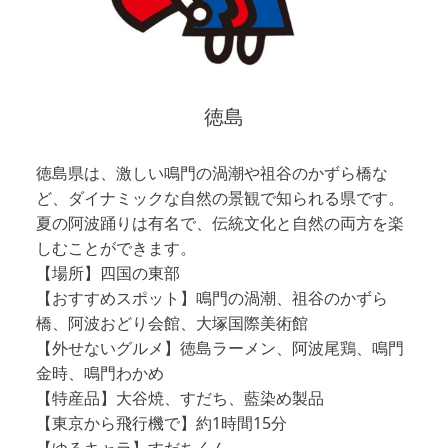
徳島
徳島県は、激しい鳴門の渦潮や祖谷のかずら橋な
ど、ダイナミックな自然の景観で知られる県です。
夏の阿波踊りは有名で、伝統文化と自然の両方を楽
しむことができます。
【場所】四国の東部
【おすすめスポット】鳴門の渦潮、祖谷のかずら
橋、阿波おどり会館、大塚国際美術館
【外せないグルメ】徳島ラーメン、阿波尾鶏、鳴門
金時、鳴門わかめ
【特産品】大谷焼、すだち、藍染め製品
【東京から飛行機で】約1時間15分
【ゆるキャラ】すだちくん