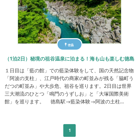
徳島
（1泊2日）秘境の祖谷温泉に泊まる！海も山も楽しむ徳島
１日目は「藍の館」での藍染体験をして、国の天然記念物
「阿波の支柱」、江戸時代の商家の町並みが残る「脇町う
だつの町並み」や大歩危、祖谷を巡ります。2日目は世界
三大潮流のひとつ「鳴門のうずしお」と「大塚国際美術
館」を巡ります。 徳島駅→藍染体験→阿波の土柱…
1