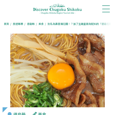
首
最新消
體驗・
行程推
旅遊專
餐廳訂
訂房住
頁
息
旅遊
薦
欄
位
宿
首頁
旅遊專欄
德島縣
美食
別名為壽喜燒拉麵！？加了生雞蛋做為配料的「德島拉麵」
德島縣
美食