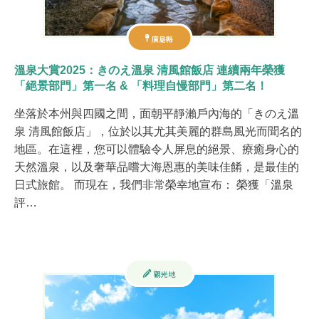
廣島縣
溫泉大賞2025：きのえ溫泉 清風館飯店 連續兩年榮獲
「絕景部門」第一名 & 「料理自慢部門」第二名！
坐落於本州與四國之間，面朝平靜瀨戶內海的「きのえ溫
泉 清風館飯店」，位於以其尤其美麗的群島風光而聞名的
地區。在這裡，您可以體驗令人屏息的絕景、療癒身心的
天然溫泉，以及奢華品嚐大海恩惠的美味佳餚，是最佳的
日式旅館。 而現在，我們非常榮幸地宣布： 榮獲「溫泉
評…
觀光地