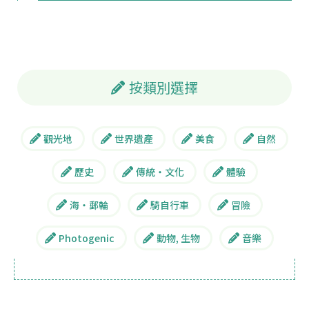
按類別選擇
觀光地
世界遺產
美食
自然
歷史
傳統・文化
體驗
海・郵輪
騎自行車
冒險
Photogenic
動物, 生物
音樂