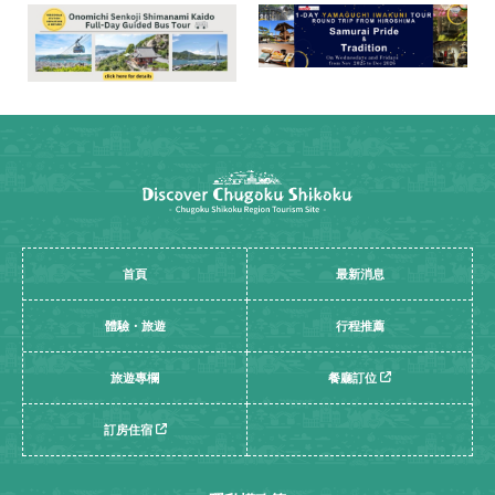
首頁
最新消息
體驗・旅遊
行程推薦
旅遊專欄
餐廳訂位
訂房住宿