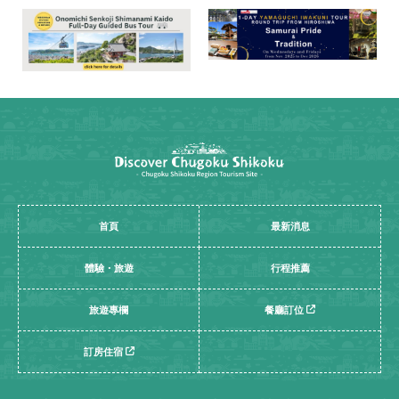
首頁
最新消息
體驗・旅遊
行程推薦
旅遊專欄
餐廳訂位
訂房住宿