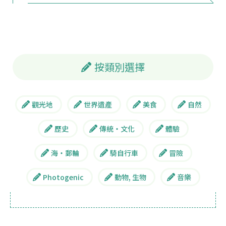
按類別選擇
觀光地
世界遺產
美食
自然
歷史
傳統・文化
體驗
海・郵輪
騎自行車
冒險
Photogenic
動物, 生物
音樂