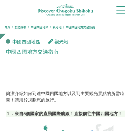
首
最新消
體驗・
行程推
旅遊專
餐廳訂
訂房住
頁
息
旅遊
薦
欄
位
宿
首頁
旅遊專欄
中國四國地區
觀光地
中國四國地方交通指南
中國四國地區
觀光地
中國四國地方交通指南
簡潔介紹如何到達中國四國地方以及到主要觀光景點的所需時
間！請用於規劃您的旅行。
１．來自5個國家的直飛國際航線！直接前往中國四國地方！