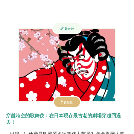
觀光地
香川縣
穿越時空的歌舞伎：在日本現存最古老的劇場穿越回過
去！
– 目錄 –1. 什麼是四國琴平歌舞伎大芝居2. 舊金毘羅大芝