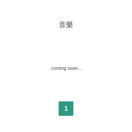
音樂
coming soon...
1