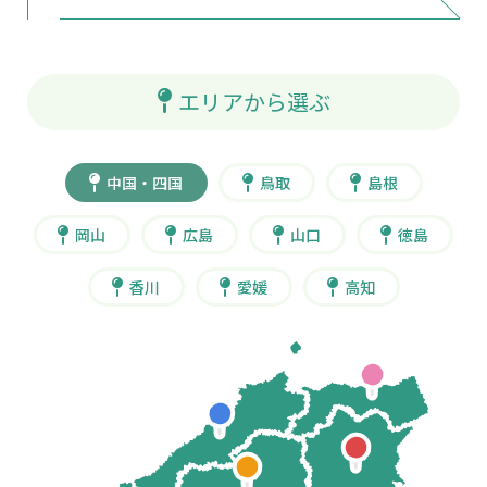
エリアから選ぶ
中国・四国
鳥取
島根
岡山
広島
山口
徳島
香川
愛媛
高知