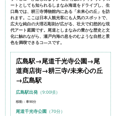
ートとしても知られるしまなみ海道をドライブし、生
口島では、耕三寺博物館内にある「未来心の丘」を訪
れます。ここは日本人観光客にも人気のスポットで、
広大な純白の大理石彫刻が広がる、壮大で幻想的な現
代アート庭園です。尾道としまなみの豊かな歴史と文
化に触れながら、瀬戸内海の息をのむような自然と景
色を満喫できるコ―スです。
広島駅→
尾道千光寺公園
→
尾
道商店街
→耕三寺/未来心の丘
→広島駅
広島駅出発
（9:00頃）
移動：車90分
尾道千光寺公園
（70分）