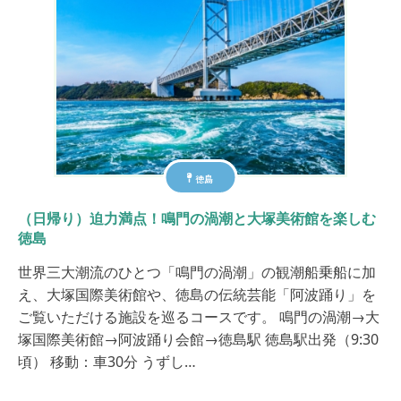
徳島
（日帰り）迫力満点！鳴門の渦潮と大塚美術館を楽しむ
徳島
世界三大潮流のひとつ「鳴門の渦潮」の観潮船乗船に加
え、大塚国際美術館や、徳島の伝統芸能「阿波踊り」を
ご覧いただける施設を巡るコースです。 鳴門の渦潮→大
塚国際美術館→阿波踊り会館→徳島駅 徳島駅出発（9:30
頃） 移動：車30分 うずし…