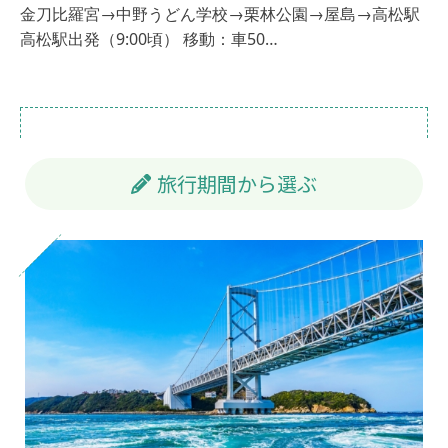
金刀比羅宮→中野うどん学校→栗林公園→屋島→高松駅
高松駅出発（9:00頃） 移動：車50…
旅行期間から選ぶ