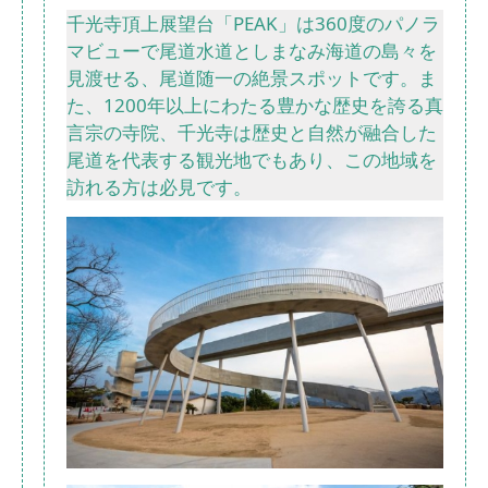
千光寺頂上展望台「PEAK」は360度のパノラ
マビューで尾道水道としまなみ海道の島々を
見渡せる、尾道随一の絶景スポットです。ま
た、1200年以上にわたる豊かな歴史を誇る真
言宗の寺院、千光寺は歴史と自然が融合した
尾道を代表する観光地でもあり、この地域を
訪れる方は必見です。