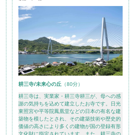
耕三寺/未来心の丘
（80分）
耕三寺は、実業家・耕三寺耕三が、母への感
謝の気持ちを込めて建立したお寺です。日光
東照宮や平等院鳳凰堂などの日本の有名な建
築物を模したとされ、その建築技術や歴史的
価値の高さにより多くの建物が国の登録有形
文化財に指定されています。また、耕三寺の