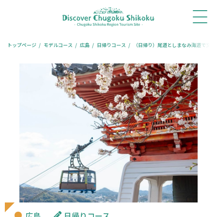
ホ
新着
体験・
モデル
旅コ
レストラ
宿泊
ー
情報
ツアー
コース
ラム
ン予約
予約
ム
トップページ
モデルコース
広島
日帰りコース
（日帰り）尾道としまなみ海道で文化
広島
日帰りコース