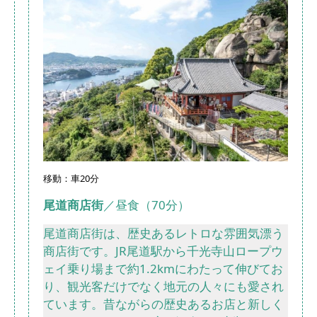
移動：車20分
尾道商店街
／昼食（70分）
尾道商店街は、歴史あるレトロな雰囲気漂う
商店街です。JR尾道駅から千光寺山ロープウ
ェイ乗り場まで約1.2kmにわたって伸びてお
り、観光客だけでなく地元の人々にも愛され
ています。昔ながらの歴史あるお店と新しく