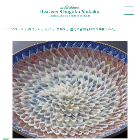
ホ
新着
体験・
モデル
旅コ
レストラ
宿泊
ー
情報
ツアー
コース
ラム
ン予約
予約
ム
トップページ
旅コラム
山口
グルメ
歴史と冒険を味わう美食「ふぐ」