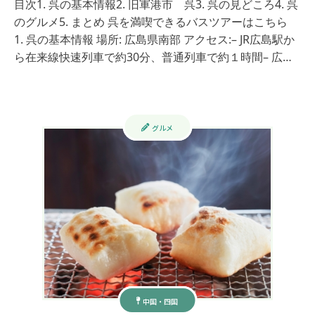
目次1. 呉の基本情報2. 旧軍港市 呉3. 呉の見どころ4. 呉
のグルメ5. まとめ 呉を満喫できるバスツアーはこちら
1. 呉の基本情報 場所: 広島県南部 アクセス:– JR広島駅か
ら在来線快速列車で約30分、普通列車で約１時間– 広…
グルメ
中国・四国