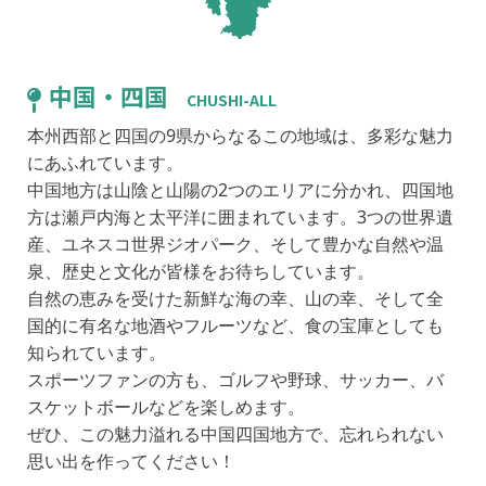
中国・四国
HIROSHIMA
CHUSHI-ALL
本州西部と四国の9県からなるこの地域は、多彩な魅力
にあふれています。
中国地方は山陰と山陽の2つのエリアに分かれ、四国地
方は瀬戸内海と太平洋に囲まれています。3つの世界遺
産、ユネスコ世界ジオパーク、そして豊かな自然や温
泉、歴史と文化が皆様をお待ちしています。
自然の恵みを受けた新鮮な海の幸、山の幸、そして全
国的に有名な地酒やフルーツなど、食の宝庫としても
知られています。
スポーツファンの方も、ゴルフや野球、サッカー、バ
スケットボールなどを楽しめます。
TOTTORI
SHIMANE
OKAYAMA
TOKUSHIMA
KAGAWA
EHIME
KOCHI
YAMAGUCHI
ぜひ、この魅力溢れる中国四国地方で、忘れられない
思い出を作ってください！