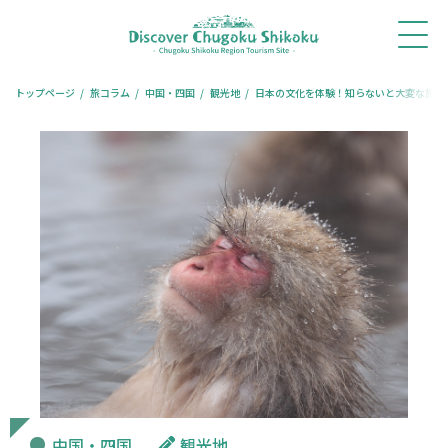
ホ
新着
体験・
モデル
旅コ
レストラ
宿泊
ー
情報
ツアー
コース
ラム
ン予約
予約
ム
トップページ
旅コラム
中国・四国
観光地
日本の文化を体験！知らないと大変な旅の
中国・四国
観光地