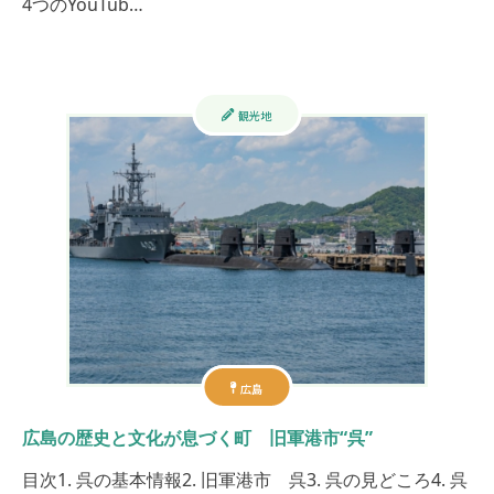
4つのYouTub…
観光地
広島
広島の歴史と文化が息づく町 旧軍港市“呉”
目次1. 呉の基本情報2. 旧軍港市 呉3. 呉の見どころ4. 呉