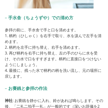
–
手水舎（ちょうずや）での清め方
参拝の前に、手水舎で手と口を清めます。
1. 柄杓（ひしゃく）を右手で取り、水を汲んで左手を清
めます。
2. 柄杓を左手に持ち替え、右手を清めます。
3. 再び柄杓を右手に持ち替え、左の手のひらに水を受
け、その水で口をすすぎます。柄杓に直接口をつけない
ようにしましょう。
4. 最後に、残った水で柄杓の柄を洗い流し、元の場所に
戻します。
–
お賽銭と参拝の作法
神社
: お賽銭を静かに入れ、鈴があれば鳴らします。その
後、「二礼二拍手一礼」が一般的です（深いお辞儀を2