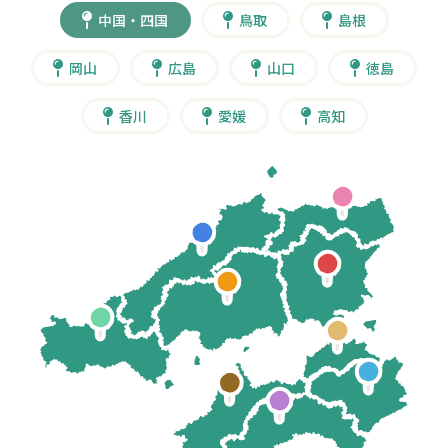
中国・四国
鳥取
島根
岡山
広島
山口
徳島
香川
愛媛
高知