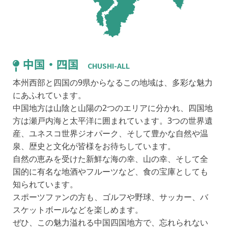
中国・四国
HIROSHIMA
CHUSHI-ALL
本州西部と四国の9県からなるこの地域は、多彩な魅力
にあふれています。
中国地方は山陰と山陽の2つのエリアに分かれ、四国地
方は瀬戸内海と太平洋に囲まれています。3つの世界遺
産、ユネスコ世界ジオパーク、そして豊かな自然や温
泉、歴史と文化が皆様をお待ちしています。
自然の恵みを受けた新鮮な海の幸、山の幸、そして全
国的に有名な地酒やフルーツなど、食の宝庫としても
知られています。
スポーツファンの方も、ゴルフや野球、サッカー、バ
スケットボールなどを楽しめます。
TOTTORI
SHIMANE
OKAYAMA
TOKUSHIMA
KAGAWA
EHIME
KOCHI
YAMAGUCHI
ぜひ、この魅力溢れる中国四国地方で、忘れられない