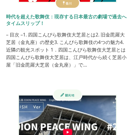
香川
時代を超えた歌舞伎：現存する日本最古の劇場で過去へ
タイムスリップ！
– 目次 –1. 四国こんぴら歌舞伎大芝居とは2. 旧金毘羅大
芝居（金丸座）の歴史3. こんぴら歌舞伎の4つの魅力4.
近隣の観光スポット 1．四国こんぴら歌舞伎大芝居とは
四国こんぴら歌舞伎大芝居は、江戸時代から続く芝居小
屋「旧金毘羅大芝居（金丸座）」で…
観光地