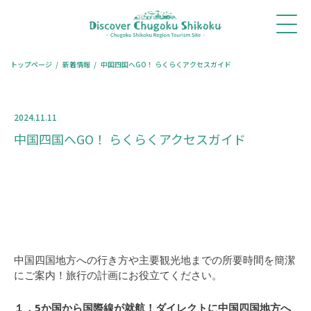
ホ
新着
体験・
モデル
旅コ
レストラ
宿泊
ー
情報
ツアー
コース
ラム
ン予約
予約
ム
トップページ
新着情報
中国四国へGO！ らくらくアクセスガイド
2024.11.11
中国四国へGO！ らくらくアクセスガイド
中国四国地方への行き方や主要観光地までの所要時間を簡潔
にご案内！旅行の計画にお役立てください。
１．5か国から国際線が就航！ダイレクトに中国四国地方へ