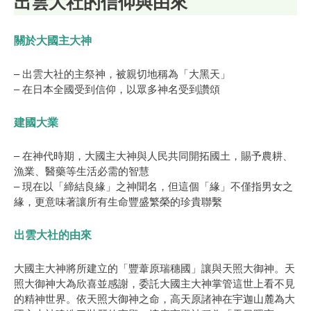
出雲大社的信仰與由來
關於大國主大神
– 出雲大社的主祭神，被親切地稱為「大黑天」
– 在日本全國受到信仰，以眾多神名受到讚頌
建國大業
– 在神代時期，大國主大神與人民共同開拓國土，賜予農耕、
漁業、醫藥等生活必需的智慧
– 現在以「締結良緣」之神聞名，但這個「緣」不僅指男女之
緣，更意味著讓所有生命豐盛繁榮的珍貴聯繫
出雲大社的由來
大國主大神將所建立的「豐葦原瑞穗國」讓與天照大御神。天
照大御神大為欣喜並感謝，委託大國主大神掌管這世上看不見
的精神世界。依天照大御神之命，高天原諸神在宇迦山麓為大