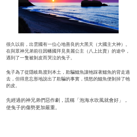
很久以前，出雲國有一位心地善良的大黑天（大國主大神）。
在與眾神兄弟前往因幡國拜見美麗公主（八上比賣）的途中，
遇到了一隻被剝皮而哭泣的兔子。
兔子為了從隱岐島渡到本土，欺騙鱷魚讓牠踩著鱷魚的背走過
去，但得意忘形地說出了欺騙的事實，憤怒的鱷魚便剝掉了牠
的皮。
先經過的神兄弟們惡作劇，謊稱「泡海水吹風就會好」，
使兔子的傷勢更加嚴重。