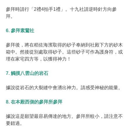
參拜時請行「2禮4拍手1禮」。十九社請逆時針方向參
拜。
6. 參拜素鵞社
參拜後，將在稻佐海濱取得的砂子奉納到社殿下方的砂木
箱中。然後從別處取得砂子。這些砂子可作為護身符，或
埋在家宅四方等，以獲得神力！
7. 觸摸八雲山的岩石
據說從岩石的大裂縫中會湧出神力。請感受神秘的能量。
8. 在本殿西側的參拜所參拜
據說這是願望最容易傳達的地方。參拜所較小，請注意不
要錯過。