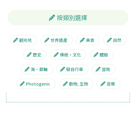
按類別選擇
觀光地
世界遺產
美食
自然
歷史
傳統・文化
體驗
海・郵輪
騎自行車
冒險
Photogenic
動物, 生物
音樂