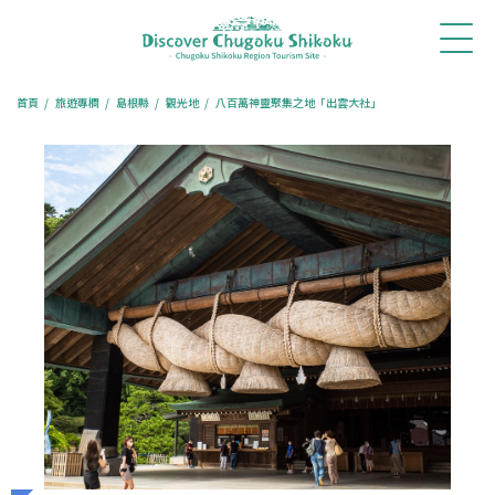
首
最新消
體驗・
行程推
旅遊專
餐廳訂
訂房住
頁
息
旅遊
薦
欄
位
宿
首頁
旅遊專欄
島根縣
觀光地
八百萬神靈聚集之地「出雲大社」