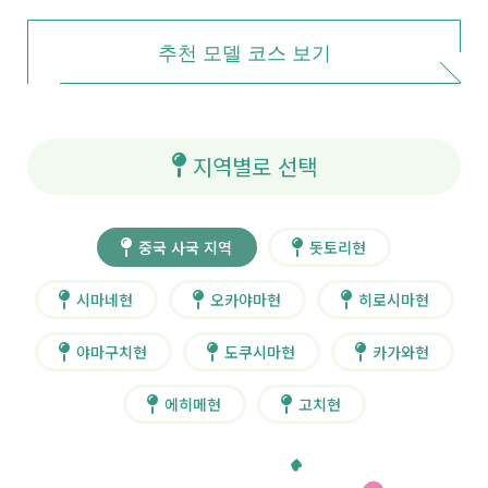
추천 모델 코스 보기
지역별로 선택
중국 사국 지역
돗토리현
시마네현
오카야마현
히로시마현
야마구치현
도쿠시마현
카가와현
에히메현
고치현