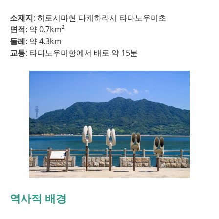
소재지
: 히로시마현 다케하라시 타다노우미초
면적
: 약 0.7km²
둘레
: 약 4.3km
교통
: 타다노우미항에서 배로 약 15분
역사적 배경