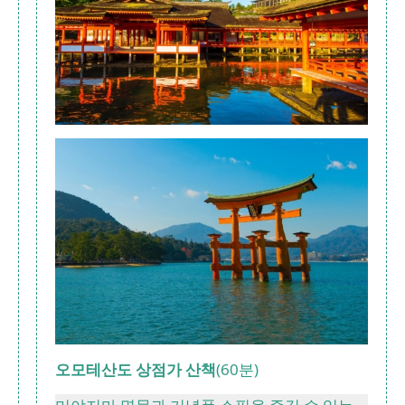
오모테산도 상점가 산책
(60분)