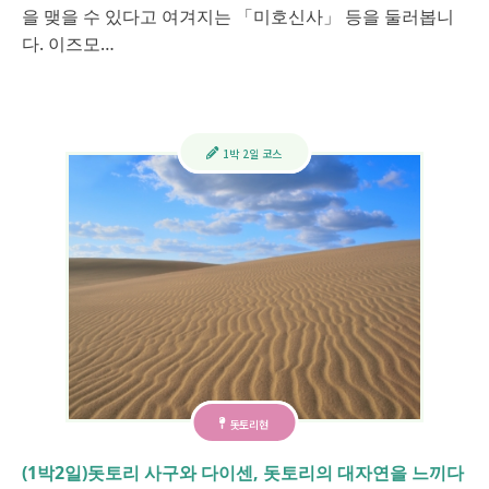
을 맺을 수 있다고 여겨지는 「미호신사」 등을 둘러봅니
다. 이즈모…
1박 2일 코스
돗토리현
(1박2일)돗토리 사구와 다이센, 돗토리의 대자연을 느끼다