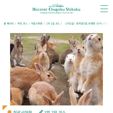
홈
새
체
추천
여행
레스토랑
숙박
소
험・
코스
칼럼
예약
예약
식
투어
톱 페이지
추천 코스
히로시마현
1박 2일 코스
（1박2일）토끼섬으로 유명한 ‘오쿠노시마’를 
히로시마현
1박 2일 코스