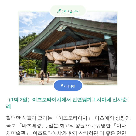
1박 2일 코스
시마네현
（1박 2일）이즈모타이샤에서 인연맺기！시마네 신사순
례
팔백만 신들이 모이는 「이즈모타이샤」, 마츠에의 상징인
국보 「마츠에성」, 일본 최고의 정원으로 유명한 「아다
치미술관」, 이즈모타이샤와 함께 참배하면 더 좋은 인연