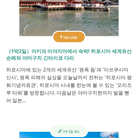
히로시마현
（1박2일）아키의 미야지마에서 숙박! 히로시마 세계유산
순례와 야마구치 긴타이쿄 다리
히로시마에 있는 2개의 세계유산 '원폭 돔'과 '이쓰쿠시마
신사', 원폭 피해의 실상을 오늘날까지 전하는 '히로시마 평
화기념자료관', 히로시마 시내를 한눈에 볼 수 있는 '오리즈
루 타워'를 방문합니다. 다음날은 야마구치현까지 발을 뻗
어 일본…
1박 2일 코스