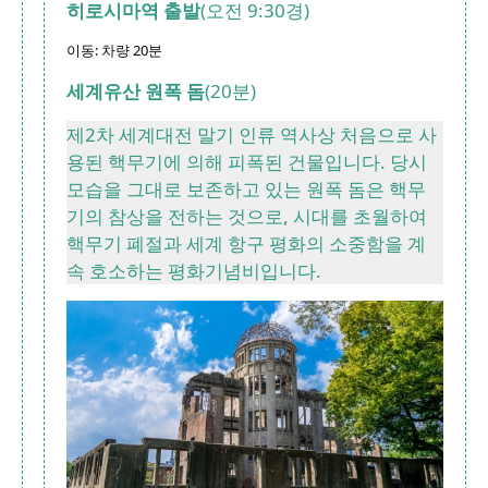
히로시마역 출발
(오전 9:30경)
이동: 차량 20분
세계유산 원폭 돔
(20분)
제2차 세계대전 말기 인류 역사상 처음으로 사
용된 핵무기에 의해 피폭된 건물입니다. 당시
모습을 그대로 보존하고 있는 원폭 돔은 핵무
기의 참상을 전하는 것으로, 시대를 초월하여
핵무기 폐절과 세계 항구 평화의 소중함을 계
속 호소하는 평화기념비입니다.