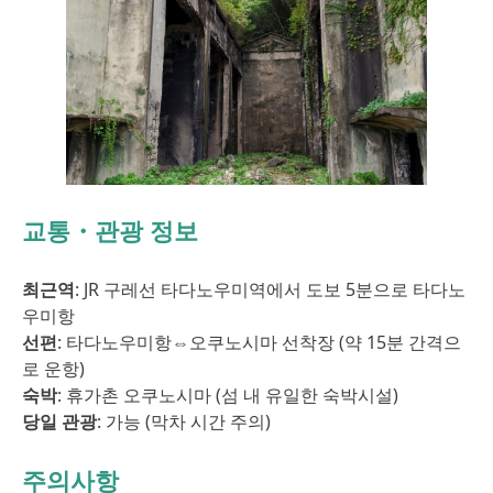
교통・관광 정보
최근역
: JR 구레선 타다노우미역에서 도보 5분으로 타다노
우미항
선편
: 타다노우미항⇔오쿠노시마 선착장 (약 15분 간격으
로 운항)
숙박
: 휴가촌 오쿠노시마 (섬 내 유일한 숙박시설)
당일 관광
: 가능 (막차 시간 주의)
주의사항