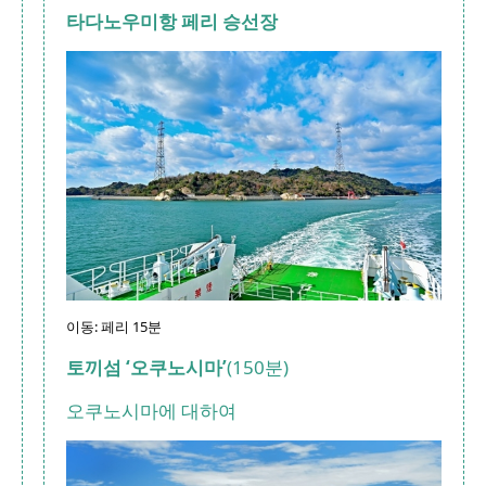
타다노우미항 페리 승선장
이동: 페리 15분
토끼섬 ‘오쿠노시마’
(150분)
오쿠노시마에 대하여