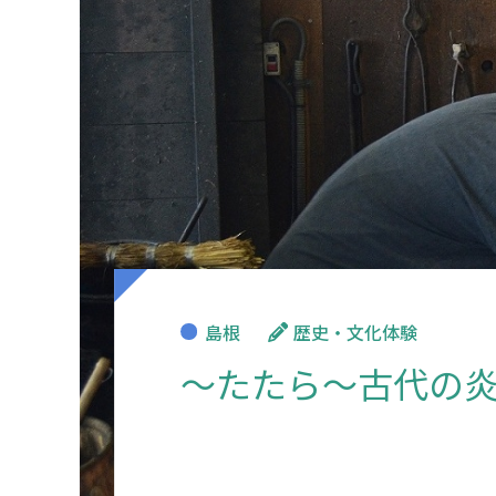
島根
歴史・文化体験
～たたら～古代の