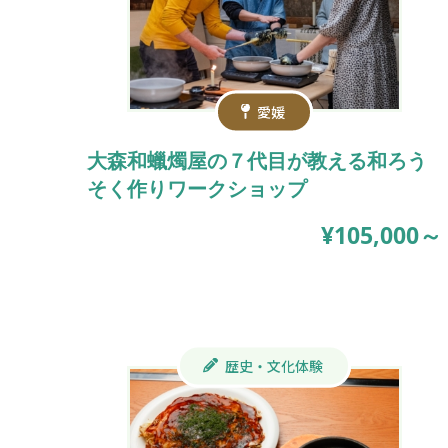
愛媛
大森和蠟燭屋の７代目が教える和ろう
そく作りワークショップ
¥105,000～
歴史・文化体験