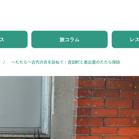
ホーム
新着情報
体験・ツアー
モデルコース
旅
ス
旅コラム
レ
～たたら～古代の炎を訪ねて：吉田町と奥出雲のたたら探訪