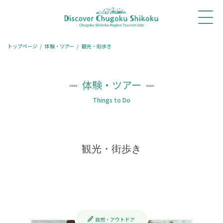
ホ
新着
体験・
モデル
旅コ
レストラ
宿泊
ー
情報
ツアー
コース
ラム
ン予約
予約
ム
トップページ
体験・ツアー
観光・街歩き
体験・ツアー
Things to Do
観光・街歩き
自然・アウトドア