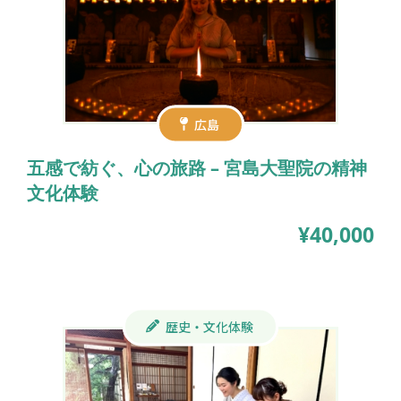
広島
五感で紡ぐ、心の旅路 – 宮島大聖院の精神
文化体験
¥40,000
歴史・文化体験