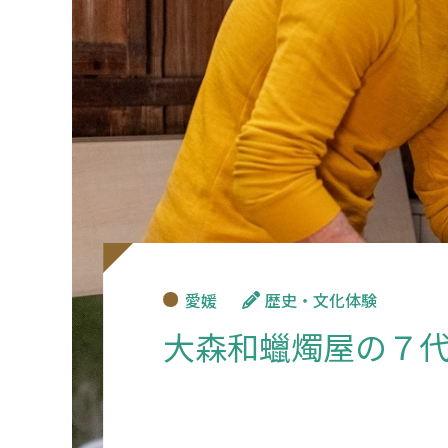
愛媛
歴史・文化体験
大森和蠟燭屋の７