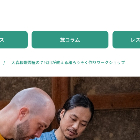
ホーム
新着情報
体験・ツアー
モデルコース
旅
ス
旅コラム
レ
大森和蠟燭屋の７代目が教える和ろうそく作りワークショップ