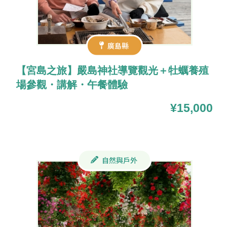
廣島縣
【宮島之旅】嚴島神社導覽觀光＋牡蠣養殖
場參觀・講解・午餐體驗
¥15,000
自然與戶外