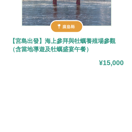
廣島縣
【宮島出發】海上參拜與牡蠣養殖場參觀
（含當地導遊及牡蠣盛宴午餐）
¥15,000