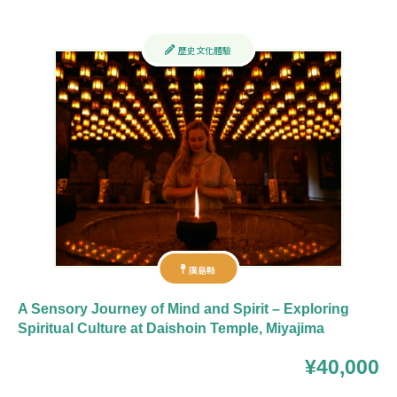
歷史文化體驗
廣島縣
A Sensory Journey of Mind and Spirit – Exploring
Spiritual Culture at Daishoin Temple, Miyajima
¥40,000