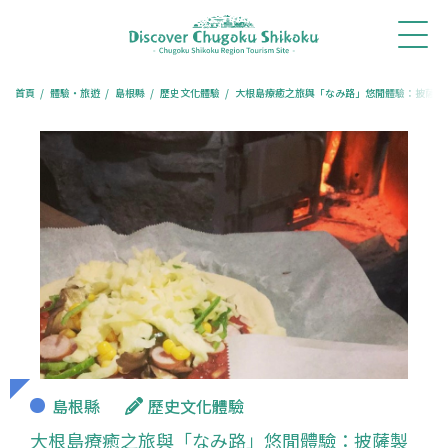
首
最新消
體驗・
行程推
旅遊專
餐廳訂
訂房住
頁
息
旅遊
薦
欄
位
宿
首頁
體驗・旅遊
島根縣
歷史文化體驗
大根島療癒之旅與「なみ路」悠閒體驗：披薩製
島根縣
歷史文化體驗
大根島療癒之旅與「なみ路」悠閒體驗：披薩製