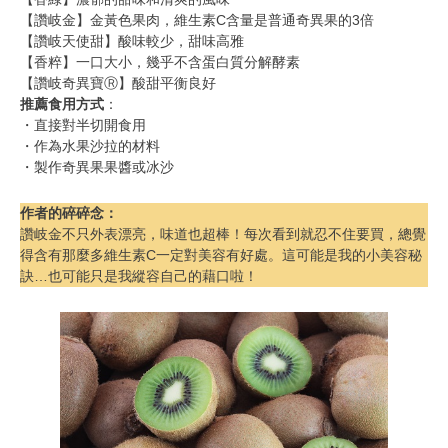
【讚岐金】金黃色果肉，維生素C含量是普通奇異果的3倍
【讚岐天使甜】酸味較少，甜味高雅
【香粹】一口大小，幾乎不含蛋白質分解酵素
【讚岐奇異寶Ⓡ】酸甜平衡良好
推薦食用方式
：
・直接對半切開食用
・作為水果沙拉的材料
・製作奇異果果醬或冰沙
作者的碎碎念
：
讚岐金不只外表漂亮，味道也超棒！每次看到就忍不住要買，總覺
得含有那麼多維生素C一定對美容有好處。這可能是我的小美容秘
訣…也可能只是我縱容自己的藉口啦！