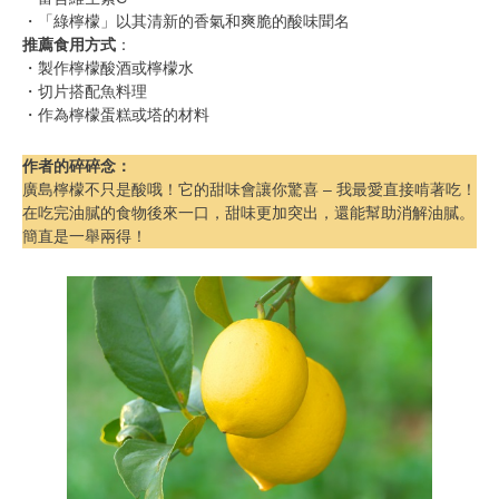
・「綠檸檬」以其清新的香氣和爽脆的酸味聞名
推薦食用方式
：
・製作檸檬酸酒或檸檬水
・切片搭配魚料理
・作為檸檬蛋糕或塔的材料
作者的碎碎念
：
廣島檸檬不只是酸哦！它的甜味會讓你驚喜 – 我最愛直接啃著吃！
在吃完油膩的食物後來一口，甜味更加突出，還能幫助消解油膩。
簡直是一舉兩得！