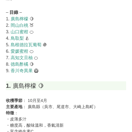
–
目錄
–
1.
廣島檸檬
🍋
2.
岡山白桃
🍑
3.
山口蜜柑
🍊
4.
鳥取梨
🍐
5.
島根德拉瓦葡萄
🍇
6.
愛媛蜜柑
🍊
7.
高知文旦柚
🍊
8.
德島酢橘
🍋
9.
香川奇異果
🥝
1.
廣島檸檬 🍋
收穫季節
： 10月至4月
主要產地
： 廣島縣（吳市、尾道市、大崎上島町）
特徵
：
・皮薄多汁
・糖度高，酸味溫和，香氣清新
・富含維生素C