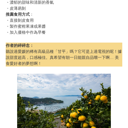
・濃郁的甜味和清新的香氣
・皮薄易剝
推薦食用方式
：
・直接剝皮食用
・製作蜜柑果凍或果醬
・加入優格中作為早餐
作者的碎碎念
：
聽說過愛媛的稀有高級品種「甘平」嗎？它可是上過電視的呢！據
說甜度超高，口感極佳。真希望有朝一日能親自品嚐一下啊… 美
食愛好者的夢想啊！