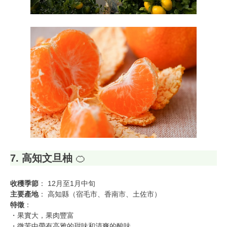
7. 高知文旦柚
🍊
收穫季節
： 12月至1月中旬
主要產地
： 高知縣（宿毛市、香南市、土佐市）
特徵
：
・果實大，果肉豐富
・微苦中帶有高雅的甜味和清爽的酸味