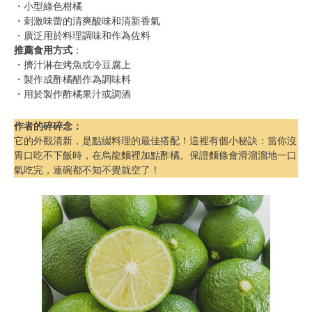
・小型綠色柑橘
・刺激味蕾的清爽酸味和清新香氣
・廣泛用於料理調味和作為佐料
推薦食用方式
：
・擠汁淋在烤魚或冷豆腐上
・製作成酢橘醋作為調味料
・用於製作酢橘果汁或調酒
作者的碎碎念
：
它的外觀清新，是點綴料理的最佳搭配！這裡有個小秘訣：當你沒
胃口吃不下飯時，在烏龍麵裡加點酢橘。保證麵條會滑溜溜地一口
氣吃完，連碗都不知不覺就空了！