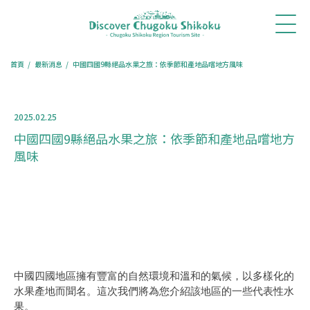
首
最新消
體驗・
行程推
旅遊專
餐廳訂
訂房住
頁
息
旅遊
薦
欄
位
宿
首頁
最新消息
中國四國9縣絕品水果之旅：依季節和產地品嚐地方風味
2025.02.25
中國四國9縣絕品水果之旅：依季節和產地品嚐地方
風味
中國四國地區擁有豐富的自然環境和溫和的氣候，以多樣化的
水果產地而聞名。這次我們將為您介紹該地區的一些代表性水
果。