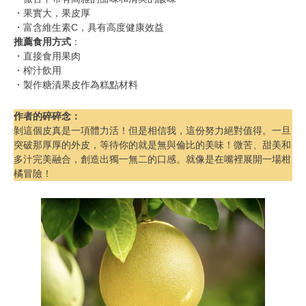
・果實大，果皮厚
・富含維生素C，具有高度健康效益
推薦食用方式
：
・直接食用果肉
・榨汁飲用
・製作糖漬果皮作為糕點材料
作者的碎碎念
：
剝這個皮真是一項體力活！但是相信我，這份努力絕對值得。一旦
突破那厚厚的外皮，等待你的就是無與倫比的美味！微苦、甜美和
多汁完美融合，創造出獨一無二的口感。就像是在嘴裡展開一場柑
橘冒險！