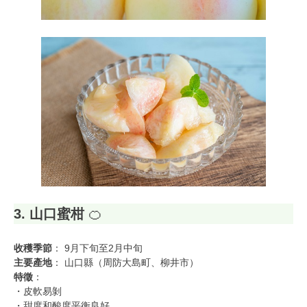
3. 山口蜜柑
🍊
收穫季節
： 9月下旬至2月中旬
主要產地
： 山口縣（周防大島町、柳井市）
特徵
：
・皮軟易剝
・甜度和酸度平衡良好