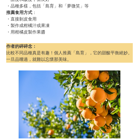
・品種多樣，包括「島育」和「夢微笑」等
推薦食用方式
：
・直接剝皮食用
・製作成柑橘汁或果凍
・用柑橘皮製作果醬
作者的碎碎念
：
比較不同品種真是有趣！個人推薦「島育」，它的甜酸平衡絕妙。
一旦品嚐過，就難以忘懷那美味。