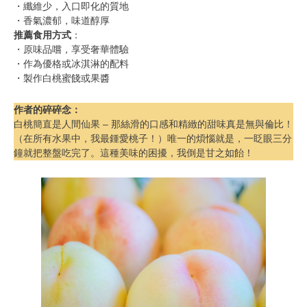
・纖維少，入口即化的質地
・香氣濃郁，味道醇厚
推薦食用方式
：
・原味品嚐，享受奢華體驗
・作為優格或冰淇淋的配料
・製作白桃蜜餞或果醬
作者的碎碎念
：
白桃簡直是人間仙果 – 那絲滑的口感和精緻的甜味真是無與倫比！
（在所有水果中，我最鍾愛桃子！）唯一的煩惱就是，一眨眼三分
鐘就把整盤吃完了。這種美味的困擾，我倒是甘之如飴！