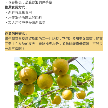
・保存期長，是受歡迎的伴手禮
推薦食用方式
：
・新鮮時直接食用
・用作梨子塔或派的餡料
・加入沙拉中享受清新風味
作者的碎碎念
：
每年我都會整箱買鳥取的二十世紀梨，它們汁多甜美又清爽，簡直
完美！在炎熱的夏天，既能補充水分，又彷彿能降低體溫，可說是
一舉三得啊！