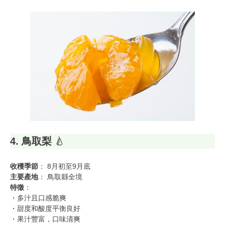
4. 鳥取梨
🍐
收穫季節
： 8月初至9月底
主要產地
： 鳥取縣全境
特徵
：
・多汁且口感脆爽
・甜度和酸度平衡良好
・果汁豐富，口味清爽