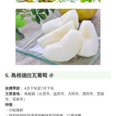
5. 島根德拉瓦葡萄
🍇
收穫季節
： 4月下旬至7月下旬
主要產地
： 島根縣（出雲市、益田市、大田市、濱田市、雲南
市、安來市）
特徵
：
・小粒無籽
・強烈的甜味與適度的酸味和諧平衡，口感清爽