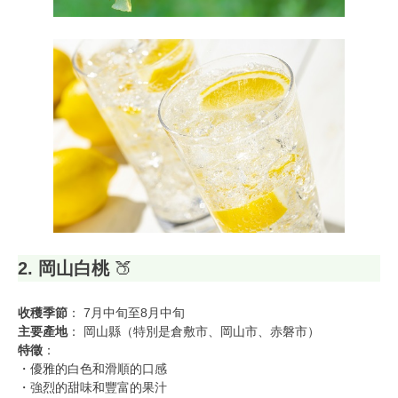
2. 岡山白桃
🍑
收穫季節
： 7月中旬至8月中旬
主要產地
： 岡山縣（特別是倉敷市、岡山市、赤磐市）
特徵
：
・優雅的白色和滑順的口感
・強烈的甜味和豐富的果汁