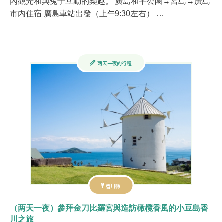
內觀光和與兔子互動的樂趣。 廣島和平公園→宮島→廣島
市內住宿 廣島車站出發（上午9:30左右） …
两天一夜的行程
香川縣
（两天一夜）參拜金刀比羅宮與造訪橄欖香風的小豆島香
川之旅