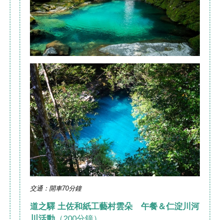
交通：開車70分鐘
道之驛 土佐和紙工藝村雲朵 午餐＆仁淀川河
川活動
（200分鐘）