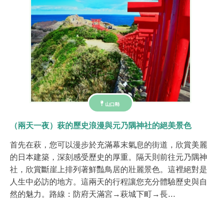
山口縣
（兩天一夜）萩的歷史浪漫與元乃隅神社的絕美景色
首先在萩，您可以漫步於充滿幕末氣息的街道，欣賞美麗
的日本建築，深刻感受歷史的厚重。隔天則前往元乃隅神
社，欣賞斷崖上排列著鮮豔鳥居的壯麗景色。這裡絕對是
人生中必訪的地方。這兩天的行程讓您充分體驗歷史與自
然的魅力。​ ​ 路線：防府天滿宮→萩城下町→長…