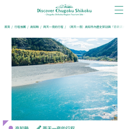
首
最新消
體驗・
行程推
旅遊專
餐廳訂
訂房住
頁
息
旅遊
薦
欄
位
宿
首頁
行程推薦
高知縣
两天一夜的行程
（两天一夜）高知市內歷史探訪與「奇蹟清流」
高知縣
两天一夜的行程