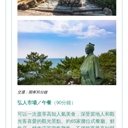
交通：開車30分鐘
弘人市場／午餐
（90分鐘）
可以一次盡享高知人氣美食，深受當地人和觀
光客喜愛的觀光景點。約65家攤位式餐廳、鮮