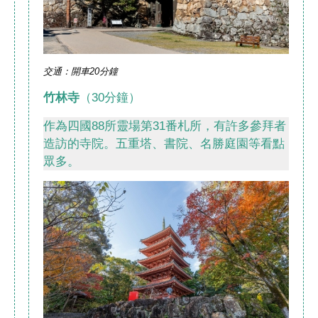
交通：開車20分鐘
竹林寺
（30分鐘）
作為四國88所靈場第31番札所，有許多參拜者
造訪的寺院。五重塔、書院、名勝庭園等看點
眾多。