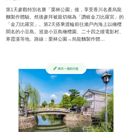
第1天參觀特別名勝「栗林公園」後，享受香川名產烏龍
麵製作體驗。然後參拜被親切稱為「讚岐金刀比羅宮」的
「金刀比羅宮」。第2天搭乘渡輪前往瀨戶內海上以橄欖
聞名的小豆島。巡遊小豆島橄欖園、二十四之瞳電影村、
寒霞溪等地。 ​​ 路線：栗林公園→烏龍麵製作體…
两天一夜的行程