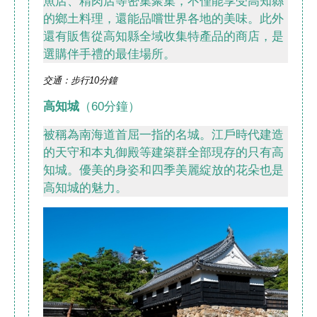
魚店、精肉店等密集聚集，不僅能享受高知縣
的鄉土料理，還能品嚐世界各地的美味。此外
還有販售從高知縣全域收集特產品的商店，是
選購伴手禮的最佳場所。
交通：步行10分鐘
高知城
（60分鐘）
被稱為南海道首屈一指的名城。江戶時代建造
的天守和本丸御殿等建築群全部現存的只有高
知城。優美的身姿和四季美麗綻放的花朵也是
高知城的魅力。