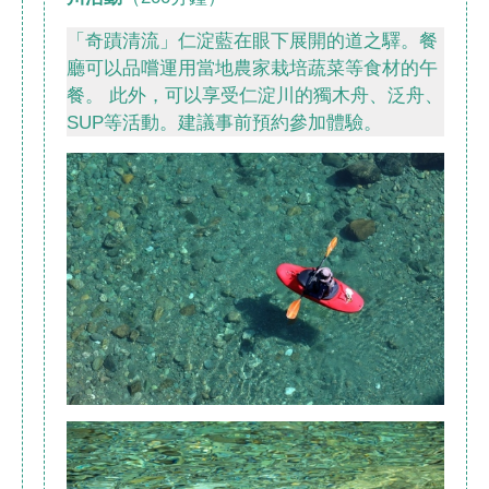
「奇蹟清流」仁淀藍在眼下展開的道之驛。餐
廳可以品嚐運用當地農家栽培蔬菜等食材的午
餐。 此外，可以享受仁淀川的獨木舟、泛舟、
SUP等活動。建議事前預約參加體驗。