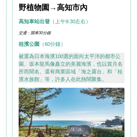
野植物園→
高知市內
高知車站出發
（上午9:30左右）
交通：開車30分鐘
桂濱公園
（60分鐘）
被選為日本海濱100選的面向太平洋的都市公
園。坂本龍馬像矗立的美麗海濱，也以賞月名
所而聞名。還有商業區域「海之露台」和「桂
濱水族館」等，許多人在此熱鬧聚集。