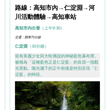
路線：高知市內→仁淀淵→河
川活動體驗→高知車站
高知市內出發
（上午9:30）
交通：開車70分鐘
仁淀淵
（30分鐘）
留有美麗少女與大蛇傳說的神秘藍色瀑布潭。
被稱為「這種藍色正是仁淀藍」的首屈一指觀
光景點。陽光灑下的正午前後是特別呈現「仁
淀藍」的時段。