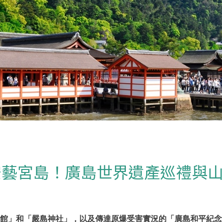
安藝宮島！廣島世界遺產巡禮與
館」和「嚴島神社」，以及傳達原爆受害實況的「廣島和平紀念