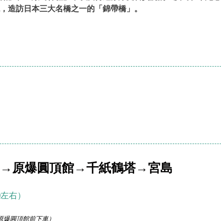
，造訪日本三大名橋之一的「錦帶橋」。
→原爆圓頂館→千紙鶴塔→宮島
0左右）
原爆圓頂館前下車）