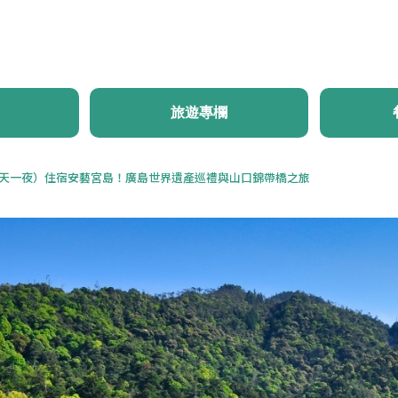
首頁
最新消息
體驗・旅遊
行程推薦
旅遊
旅遊專欄
天一夜）住宿安藝宮島！廣島世界遺產巡禮與山口錦帶橋之旅