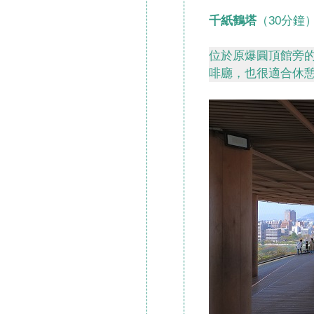
千紙鶴塔
（30分鐘
位於原爆圓頂館旁
啡廳，也很適合休