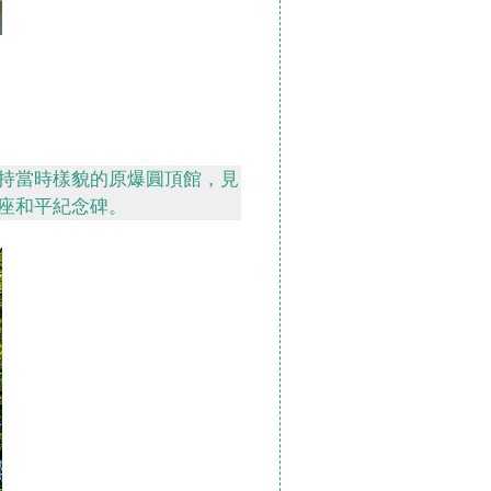
持當時樣貌的原爆圓頂館，見
座和平紀念碑。