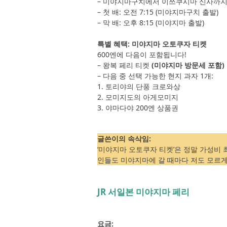
– 미야지마구치에서 이쓰쿠시마 신사까지 
– 첫 배: 오전 7:15 (미야지마구치 출발)
– 막 배: 오후 8:15 (미야지마 출발)
특별 혜택: 미야지마 오토쿠자 티켓
600엔에 다음이 포함됩니다!
– 왕복 페리 티켓
(미야지마 방문세 포함)
– 다음 중 선택 가능한 현지 과자 1개:
1. 토리야의 단풍 크로와상
2. 모미지도의 아게모미지
3. 야마다야 200엔 상품권
글쓴이의 속삭임:
‘미야지마 오토쿠자 티켓’은 정말 가성비 
인들도 미야지마에 갈 때마다 저도 모르게 
JR 서일본 미야지마 페리
요금: