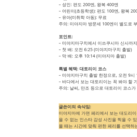
– 성인: 편도 200엔, 왕복 400엔
– 어린이(초등학생): 편도 100엔, 왕복 20
– 유아(미취학 아동): 무료
주의: 미야지마 방문세 100엔이 별도로 
포인트:
– 미야지마구치에서 이쓰쿠시마 신사까지 
– 첫 배: 오전 6:25 (미야지마구치 출발)
– 막 배: 오후 10:14 (미야지마 출발)
특별 혜택: 대토리이 코스
– 미야지마구치 출발 한정으로, 오전 9시
– 바다에서 보는 대토리이는 꼭 봐야 할 
주의: 날씨, 만조 등으로 대토리이 코스가
글쓴이의 속삭임:
미야지마에 가면 페리에서 보는 대도리이를
을 수 없는 인스타 감성 사진을 찍을 수 있
올 때는 시간에 맞춰 편한 페리를 선택하는