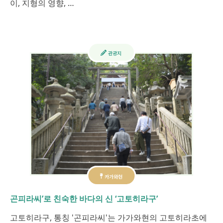
이, 지형의 영향, …
관광지
카가와현
곤피라씨’로 친숙한 바다의 신 ‘고토히라구’
고토히라구, 통칭 '곤피라씨'는 가가와현의 고토히라초에