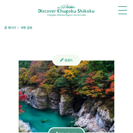
홈
새
체
추천
여행
레스토랑
숙박
소
험・
코스
칼럼
예약
예약
식
투어
톱 페이지
여행 칼럼
관광지