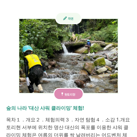
자연
돗토리현
숲의 나라 ‘대산 샤워 클라이밍’ 체험!
목차１．개요２．체험의력３．자연 탐험４．소감 1.개요
토리현 서부에 위치한 명산 대산의 폭포를 이용한 샤워 클
라이밍 체험은 여름의 더위를 싹 날려버리는 어드벤처 체