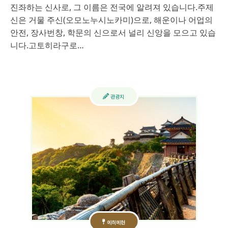
진좌하는 신사로, 그 이름은 전국에 알려져 있습니다.주제
신은 거물 주신(오모노누시노카미)으로, 해운이나 어업의
안전, 장사번창, 학문의 신으로서 널리 신앙을 모으고 있습
니다.고토히라구로…
관광지
에히메현