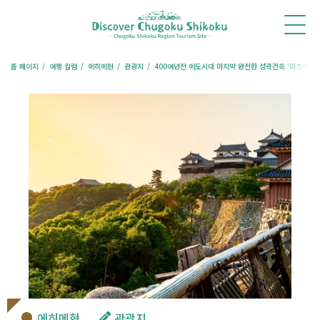
홈
새
체
추천
여행
레스토랑
숙박
소
험・
코스
칼럼
예약
예약
식
투어
톱 페이지
여행 칼럼
에히메현
관광지
400여년전 에도시대 마지막 완전한 성곽건축 ‘마츠야마성
에히메현
관광지