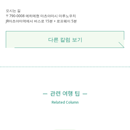
오시는 길
〒790-0008 에히메현 마츠야마시 마루노우치
JR마츠야마역에서 버스로 15분 + 로프웨이 5분
다른 칼럼 보기
관련 여행 팁
Related Column