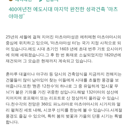
400여년전 에도시대 마지막 완전한 성곽건축 ‘마츠
야마성’
25년의 세월에 걸쳐 지어진 마츠야마성은 에히메현 마츠야마시의
중심에 위치하고 있으며, ‘마츠야마성 터’는 국가 지정 사적으로 되
어 있습니다.에도 시대 초기인 1603 년에 초대 번주 가토 요시아키
에 의해 세워졌습니다.그 후 한 번 화재로 소실되었지만 1820년에
재건되어 그 모습은 현재까지 계속되고 있습니다.
혼마루 대궐이나 야구라 등 당시의 건축양식을 지금까지 전해지는
건물들이 많이 남아있어 찾는 이들에게 시대를 초월한 풍경을 보
여줍니다.또한 ‘현존 12천수’의 하나로 그 중 유일하게 ‘접시꽃 무
늬’가 붙은 기와를 가진 귀중한 성입니다.해발 132미터의 성산에
지어지며 로프웨이 또는 리프트로 산 정상까지 올라갈 수 있습니
다.천수각의 전망은 360도 파노라마로 마츠야마시의 시가지와 멀
리 펼쳐진 세토 내해, 시코쿠 산지를 한눈에 볼 수 있습니다.사계절
풍경도 즐길 수 있으며, 특히 봄의 벚꽃과 가을의 단풍 시기는 특별
합니다.