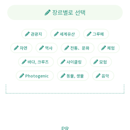
장르별로 선택
관광지
세계유산
그루메
자연
역사
전통、문화
체험
바다, 크루즈
사이클링
모험
Photogenic
동물, 생물
음악
PR