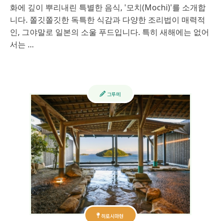
화에 깊이 뿌리내린 특별한 음식, '모치(Mochi)'를 소개합
니다. 쫄깃쫄깃한 독특한 식감과 다양한 조리법이 매력적
인, 그야말로 일본의 소울 푸드입니다. 특히 새해에는 없어
서는 …
그루메
히로시마현