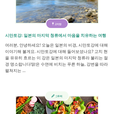
고치현
시만토강: 일본의 마지막 청류에서 마음을 치유하는 여행
여러분, 안녕하세요! 오늘은 일본의 비경, 시만토강에 대해
이야기해 볼게요. 시만토강에 대해 들어보셨나요? 고치 현
을 유유히 흐르는 이 강은 일본의 마지막 청류라 불리는 절
경 명소랍니다!맑은 수면에 비치는 푸른 하늘, 강변을 따라
펼쳐지는 …
그루메