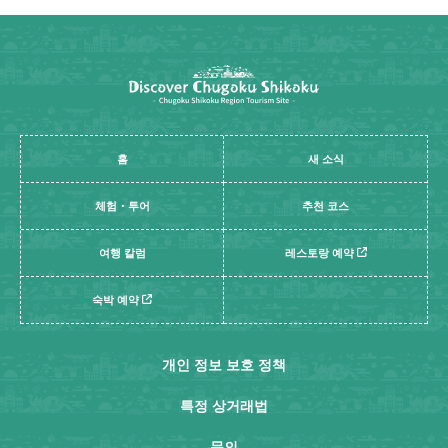
홈
새 소식
체험・투어
추천 코스
여행 칼럼
레스토랑 예약
숙박 예약
개인 정보 보호 정책
특정 상거래법
문의