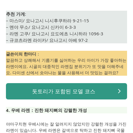
추천 가게
:
– 마스미/ 요나고시 니시후쿠하라 9-21-15
– 멘야 무소/ 요나고시 신카이 6-3-3
– 라멘 고쿠/ 요나고시 요도에초 니시하라 1096-3
– 규코츠라멘 라이카/ 요나고시 아베 97-2
글쓴이의 한마디
：
깔끔하고 상쾌해서 기름기를 싫어하는 우리 아이가 가장 좋아하는
라멘이에요. 시골의 대중적인 라멘집 분위기가 또 맛을 더해주네
요. 다이센 산에서 솟아나는 물을 사용해서 더 맛있는 걸까요?
돗토리가 포함된 모델 코스
4. 우베 라멘：진한 돼지뼈의 강렬한 개성
야마구치현 우베시에는 잘 알려지지 않았지만 강렬한 개성을 가진
라멘이 있습니다. 우베 라멘은 갈색으로 탁하고 진한 돼지뼈 국물