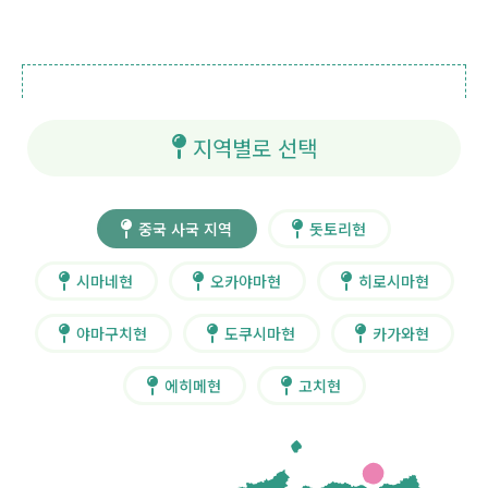
지역별로 선택
중국 사국 지역
돗토리현
시마네현
오카야마현
히로시마현
야마구치현
도쿠시마현
카가와현
에히메현
고치현