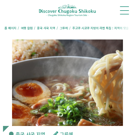
홈
새
체
추천
여행
레스토랑
숙박
소
험・
코스
칼럼
예약
예약
식
투어
톱 페이지
여행 칼럼
중국 사국 지역
그루메
주고쿠 시코쿠 지방의 라멘 특집：지역의 맛을 찾
중국 사국 지역
그루메