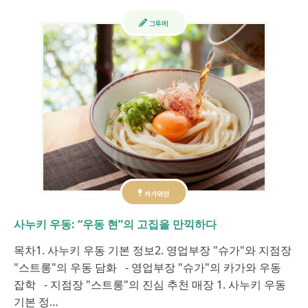
그루메
카가와현
사누키 우동: “우동 현”의 고집을 만끽하다
목차1. 사누키 우동 기본 정보2. 영업부장 "슈가"와 지점장
"스트롱"의 우동 담화 - 영업부장 "슈가"의 카가와 우동
잡학 - 지점장 "스트롱"의 진심 추천 매장 1. 사누키 우동
기본 정…