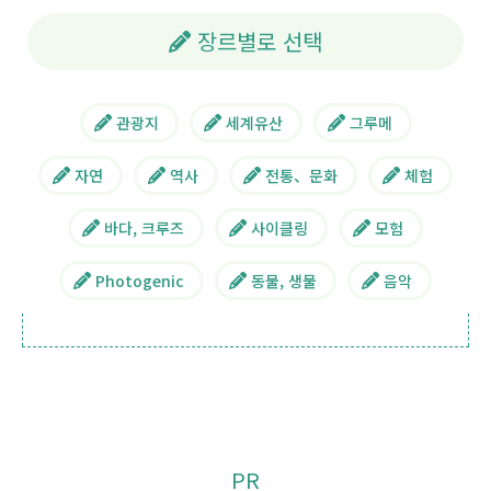
장르별로 선택
관광지
세계유산
그루메
자연
역사
전통、문화
체험
바다, 크루즈
사이클링
모험
Photogenic
동물, 생물
음악
PR