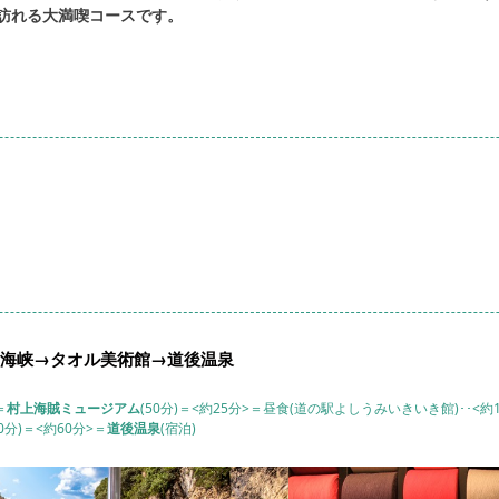
訪れる大満喫コースです。
海峡→タオル美術館→道後温泉
＝
村上海賊ミュージアム
(50分)＝<約25分>＝昼食(道の駅よしうみいきいき館)･･<約1
80分)＝<約60分>＝
道後温泉
(宿泊)