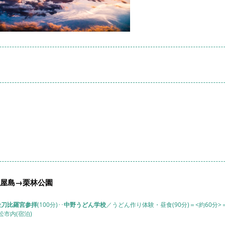
屋島→栗林公園
金刀比羅宮参拝
(100分)･･
中野うどん学校
／うどん作り体験・昼食(90分)＝<約60分>
高松市内(宿泊)