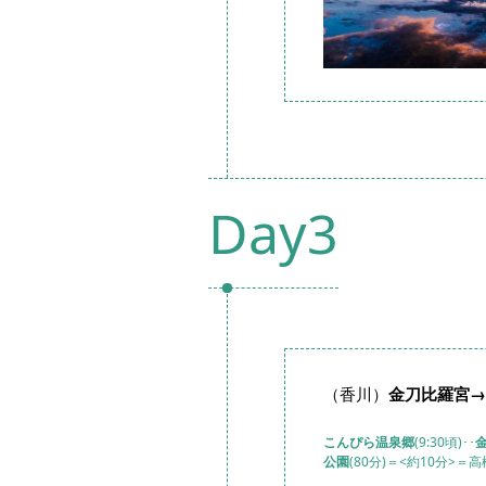
Day3
（香川）
金刀比羅宮→
こんぴら温泉郷
(9:30頃)･･
公園
(80分)＝<約10分>＝