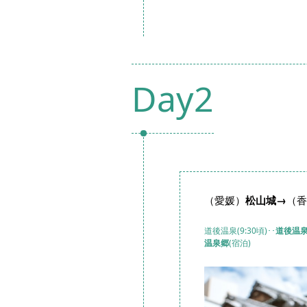
Day2
（愛媛）
松山城→
（香
道後温泉(9:30頃)･･
道後温
温泉郷
(宿泊)