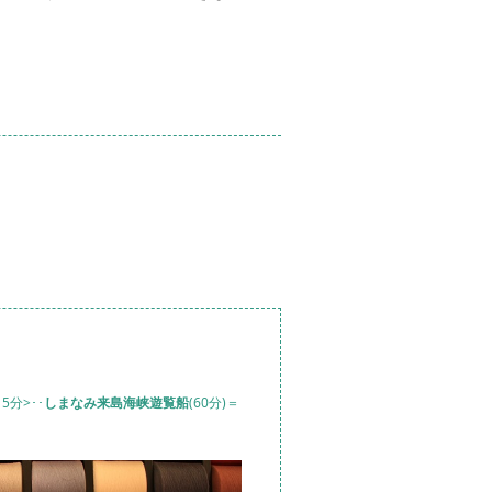
5分>･･
しまなみ来島海峡遊覧船
(60分)＝