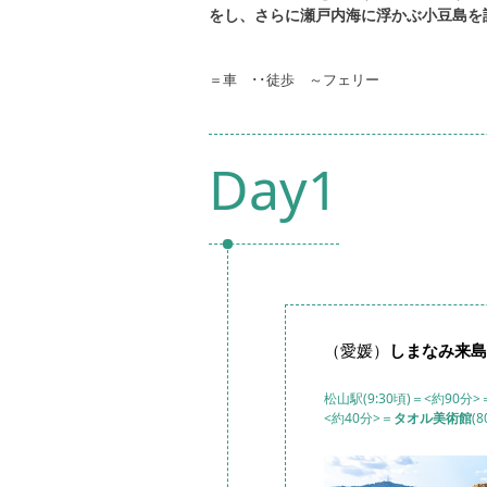
をし、さらに瀬戸内海に浮かぶ小豆島を
＝車 ･･徒歩 ～フェリー​​
Day1
（愛媛）
しまなみ来島
松山駅(9:30頃)＝<約90分>
<約40分>＝
タオル美術館
(