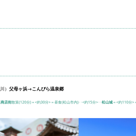
川）
父母ヶ浜→こんぴら温泉郷
泉商店街
散策(120分)＝<約30分>＝昼食(松山市内)･･<約15分>･･
松山城
＝<約110分>