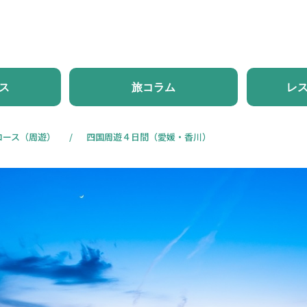
ホーム
新着情報
体験・ツアー
モデルコース
旅
ス
旅コラム
レ
コース（周遊）
四国周遊４日間（愛媛・香川）