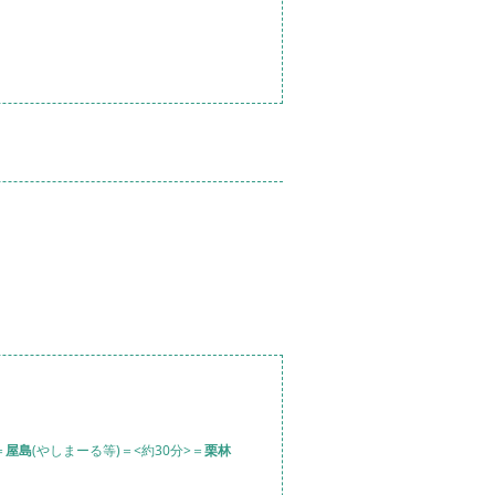
＝
屋島
(やしまーる等)＝<約30分>＝
栗林