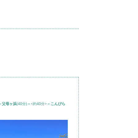
＝
父母ヶ浜
(40分)＝<約40分>＝
こんぴら