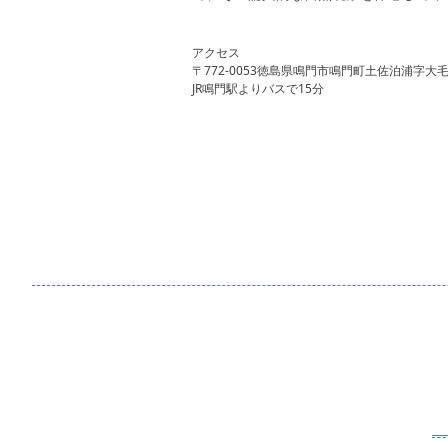
アクセス
〒772-0053徳島県鳴門市鳴門町土佐泊浦字大毛2
JR鳴門駅よりバスで15分