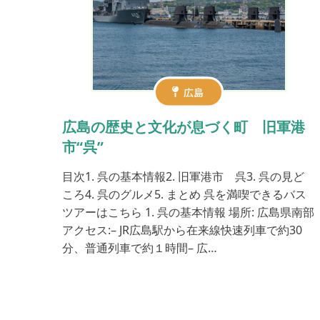
広島
広島の歴史と文化が息づく町 旧軍港
市“呉”
目次1. 呉の基本情報2. 旧軍港市 呉3. 呉の見ど
ころ4. 呉のグルメ5. まとめ 呉を満喫できるバス
ツアーはこちら 1. 呉の基本情報 場所: 広島県南部
アクセス:– JR広島駅から在来線快速列車で約30
分、普通列車で約１時間– 広…