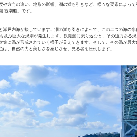
度や方向の違い、地形の影響、潮の満ち引きなど、様々な要素によって
潮 観潮船」です。
と瀬戸内海が接しています。潮の満ち引きによって、この二つの海の水
にも及ぶ巨大な渦潮が発生します。観潮船に乗り込むと、その迫力ある
次第に渦が形成されていく様子が見えてきます。そして、その渦が最大
色は、自然の力と美しさを感じさせ、見る者を圧倒します。