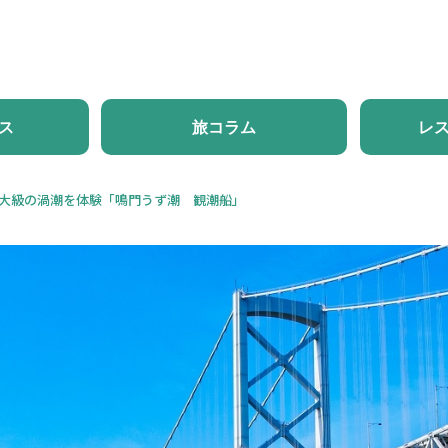
ホーム
新着情報
体験・ツアー
モデルコース
旅
ス
旅コラム
レ
大級の渦潮を体験「鳴門うず潮 観潮船」