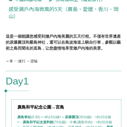
感受瀨戶內海微風的5天（廣島、愛媛、香川、岡
山）
這是一個能讓您感受到瀨戶內海美麗的五天行程。不僅有世界遺產
的原爆圓頂和嚴島神社，還可以在島波海道上騎自行車，參觀以藝
術之島而聞名的直島，让您盡情地享受瀨戶內海的美景。
​​​＝車 ･･健行 ～渡輪
Day1
廣島和平紀念公園
→宮島
廣島車站
(9:30)＝<約15分鐘>＝
原爆圓頂
(30分鐘)･･<約15分鐘
>･･
廣島和平紀念資料館
(70分鐘)･･午餐(廣島市內)･･<約20分鐘