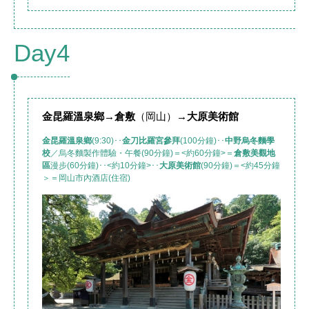
Day4
金昆羅溫泉鄉
→
倉敷
（岡山）
→大原美術館
金昆羅溫泉鄉
(9:30)･･
金刀比羅宮參拜
(100分鐘)･･
中野烏冬麵學
校
／烏冬麵製作體驗・午餐(90分鐘)＝<約60分鐘>＝
倉敷美觀地
區
漫步(60分鐘)･･<約10分鐘>･･
大原美術館
(90分鐘)＝<約45分鐘
＞＝岡山市內酒店(住宿)