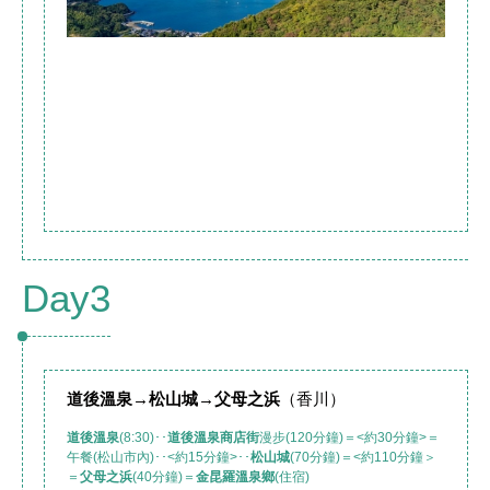
Day3
道後溫泉
→
松山城
→
父母之浜
（香川）
道後溫泉
(8:30)･･
道後溫泉商店街
漫步(120分鐘)＝<約30分鐘>＝
午餐(松山市內)･･<約15分鐘>･･
松山城
(70分鐘)＝<約110分鐘＞
＝
父母之浜
(40分鐘)＝
金昆羅溫泉鄉
(住宿)