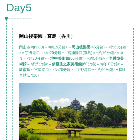
Day5
岡山
後樂園
→
直島
（香川）
岡山市內(9:00)＝<約15分鐘>＝
岡山
後樂園
(45分鐘)＝<約60分鐘
>＝宇野港口～<約20分鐘>～宮浦港口(直島)＝<約10分鐘>＝昼
食＝<約30分鐘>＝
地中美術館
(60分鐘)＝<約5分鐘>＝
李禹煥美
術館
＝<約5分鐘>＝
倍樂生之家美術館
(60分鐘)＝<約10分鐘>＝
紅南瓜
･･宮浦港口～<約20分鐘>～宇野港口＝<約60分鐘>＝岡山
車站(17:20)