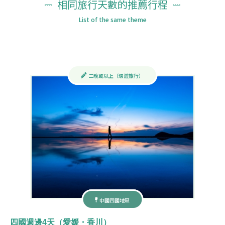
相同旅行天數的推薦行程
List of the same theme
二晚或以上（環遊旅行）
中國四國地區
四國週邊4天（愛媛・香川）