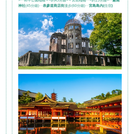
>･･和平公園棧橋～<約45分鐘>～宮島棧橋･･<約15分鐘>･･
嚴島
神社
(45分鐘)･･
表參道商店街
漫步(60分鐘)･･
宮島島內(
住宿
)