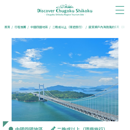
首
最新消
體驗・
行程推
旅遊專
餐廳訂
訂房住
頁
息
旅遊
薦
欄
位
宿
首頁
行程推薦
中國四國地區
二晚或以上（環遊旅行）
感受瀨戶內海微風的5天（廣島
中國四國地區
二晚或以上（環遊旅行）