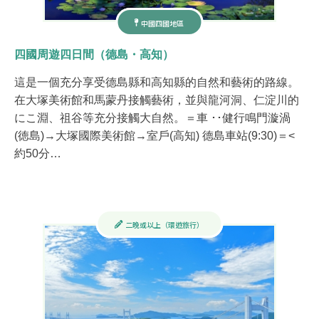
中國四國地區
四國周遊四日間（德島・高知）
這是一個充分享受德島縣和高知縣的自然和藝術的路線。
在大塚美術館和馬蒙丹接觸藝術，並與龍河洞、仁淀川的
にこ淵、祖谷等充分接觸大自然。​ ​＝車 ･･健行​​ 鳴門漩渦
(徳島)→大塚國際美術館→室戶(高知) 德島車站(9:30)＝<
約50分…
二晚或以上（環遊旅行）