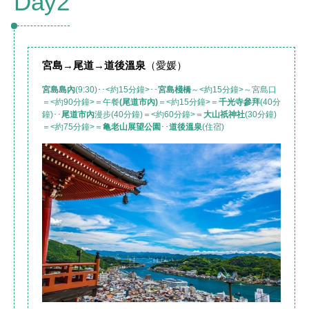
Day2
宮島
→
尾道
→道後溫泉
（愛媛）
宮島島內
(9:30)･･<約15分鐘>･･
宮島棧橋
～<約15分鐘>～宮島口
＝<約90分鐘>＝午餐
(尾道市內)
＝<約15分鐘>＝
千光寺參拜
(40分
鐘)･･
尾道市內
漫步(40分鐘)＝<約60分鐘>＝
大山祇神社
(30分鐘)
＝<約75分鐘>＝
亀老山展望公園
･･
道後溫泉
(住宿)