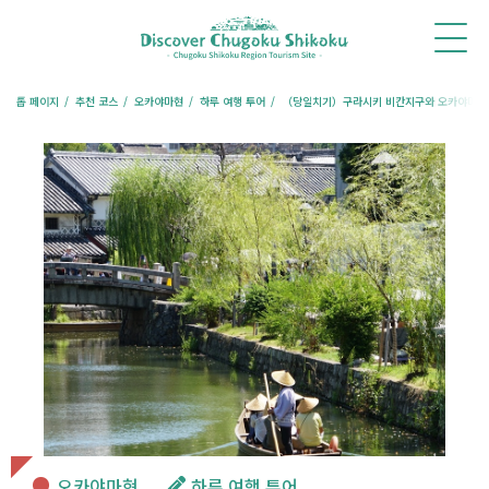
홈
새
체
추천
여행
레스토랑
숙박
소
험・
코스
칼럼
예약
예약
식
투어
톱 페이지
추천 코스
오카야마현
하루 여행 투어
（당일치기）구라시키 비칸지구와 오카야마 고
오카야마현
하루 여행 투어