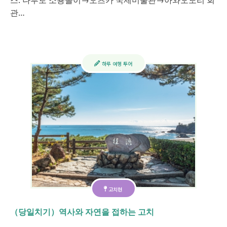
스: 나루토 소용돌이→오츠카 국제미술관→아와오도리 회
관…
하루 여행 투어
고치현
（당일치기）역사와 자연을 접하는 고치