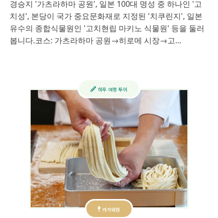
경승지 '가츠라하마 공원', 일본 100대 명성 중 하나인 '고
치성', 본당이 국가 중요문화재로 지정된 '치쿠린지', 일본
유수의 종합식물원인 '고치현립 마키노 식물원' 등을 둘러
봅니다.​ 코스: 가츠라하마 공원→히로메 시장→고…
하루 여행 투어
카가와현