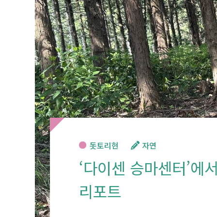
돗토리현
자연
‘다이센 승마센터’에서
리포트