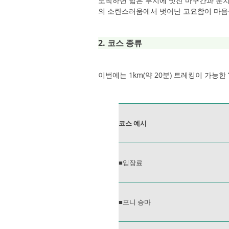
도착하면 넓은 부지에 멋진 마구간과 운치 
의 소란스러움에서 벗어난 고요함이 마음
2. 코스 종류
이번에는 1km(약 20분) 트레킹이 가능한
코스 예시
■입장료
■포니 승마