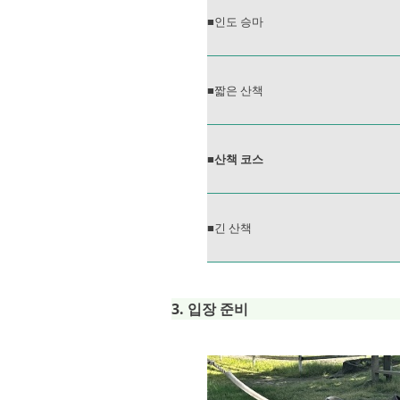
■인도 승마
■짧은 산책
■산책 코스
■긴 산책
3. 입장 준비