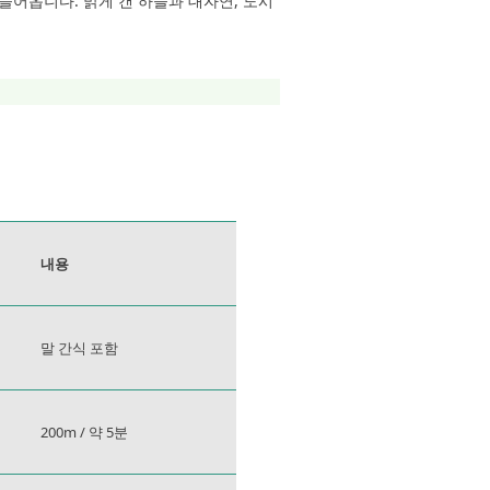
들어옵니다. 맑게 갠 하늘과 대자연, 도시
내용
말 간식 포함
200m / 약 5분