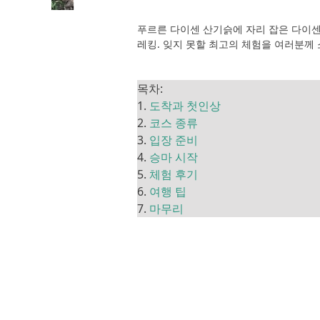
푸르른 다이센 산기슭에 자리 잡은 다이센
레킹. 잊지 못할 최고의 체험을 여러분께
목차:
1.
도착과 첫인상
2.
코스 종류
3.
입장 준비
4.
승마 시작
5.
체험 후기
6.
여행 팁
7.
마무리