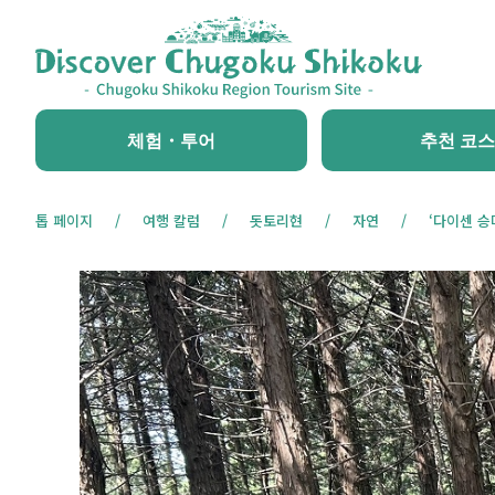
체험・투어
추천 코스
톱 페이지
여행 칼럼
돗토리현
자연
‘다이센 승