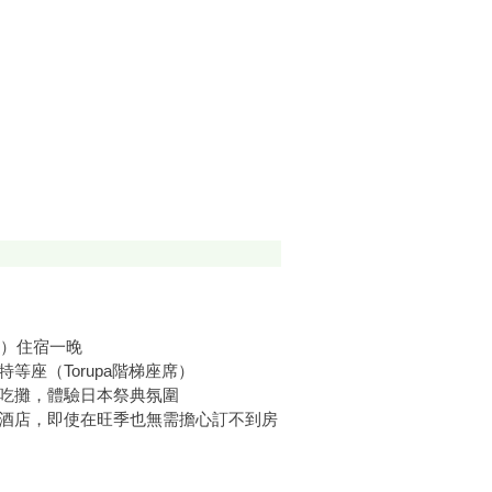
日）住宿一晚
等座（Torupa階梯座席）
吃攤，體驗日本祭典氛圍
酒店，即使在旺季也無需擔心訂不到房