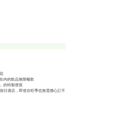
花
精在內的飲品無限暢飲
亭」的特製便當
皇冠假日酒店，即使在旺季也無需擔心訂不