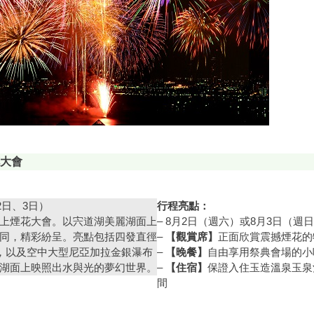
大會
月2日、3日）
行程亮點：
上煙花大會。以宍道湖美麗湖面上
– 8月2日（週六）或8月3日（週
同，精彩紛呈。亮點包括四發直徑
–
【觀賞席】
正面欣賞震撼煙花的特
花，以及空中大型尼亞加拉金銀瀑布
–
【晚餐】
自由享用祭典會場的小
湖面上映照出水與光的夢幻世界。
–
【住宿】
保證入住玉造溫泉玉泉
間