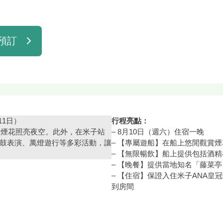
預訂
11日）
行程亮點：
發煙花照亮夜空。此外，在米子站
– 8月10日（週六）住宿一晚
鼓表演、萬燈遊行等多彩活動，讓
– 【專屬遊船】在船上悠閒觀賞煙
– 【無限暢飲】船上提供包括酒
– 【晚餐】提供當地知名「藤菜
– 【住宿】保證入住米子ANA
到房間