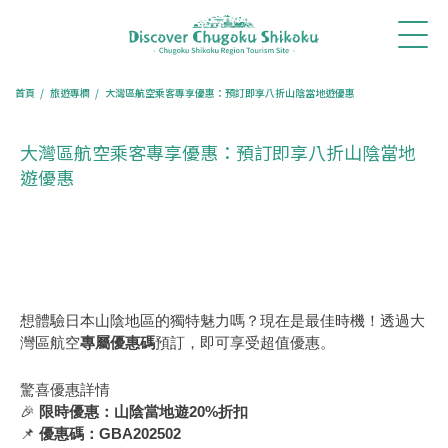
首
最新消
體驗・
行程推
旅遊專
餐廳訂
訂房住
頁
息
旅遊
薦
欄
位
宿
首頁
旅遊專欄
大灣區航空乘客專享優惠：預訂即享八折山陰當地遊優惠
大灣區航空乘客專享優惠：預訂即享八折山陰當地
遊優惠
想體驗日本山陰地區的獨特魅力嗎？現在是最佳時機！透過大
灣區航空
專屬優惠碼
預訂，即可享受超值優惠。
驚喜優惠詳情
🎉
限時優惠：山陰當地遊20%折扣
📌
優惠碼：GBA202502