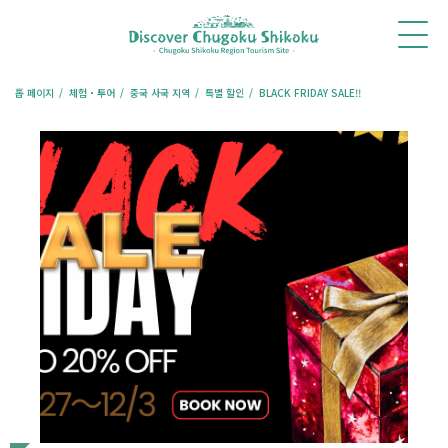
홈
새
체
추천
여행
레스토랑
숙박
소
험・
코스
칼럼
예약
예약
식
투어
톱 페이지
체험・투어
중국 사국 지역
특별 할인
BLACK FRIDAY SALE!!